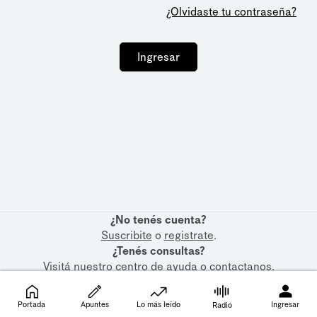
¿Olvidaste tu contraseña?
Ingresar
¿No tenés cuenta?
Suscribite
o
registrate
.
¿Tenés consultas?
Visitá nuestro
centro de ayuda
o
contactanos
.
Portada
Apuntes
Lo más leído
Ingresar
Radio