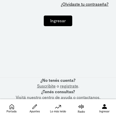
¿Olvidaste tu contraseña?
Ingresar
¿No tenés cuenta?
Suscribite
o
registrate
.
¿Tenés consultas?
Visitá nuestro
centro de ayuda
o
contactanos
.
Portada
Apuntes
Lo más leído
Ingresar
Radio