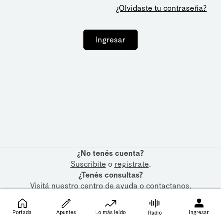
¿Olvidaste tu contraseña?
Ingresar
¿No tenés cuenta?
Suscribite
o
registrate
.
¿Tenés consultas?
Visitá nuestro
centro de ayuda
o
contactanos
.
Portada
Apuntes
Lo más leído
Ingresar
Radio