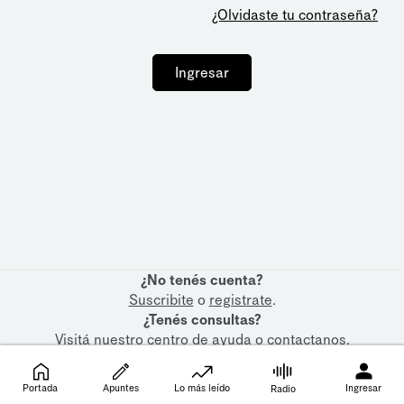
¿Olvidaste tu contraseña?
Ingresar
¿No tenés cuenta?
Suscribite
o
registrate
.
¿Tenés consultas?
Visitá nuestro
centro de ayuda
o
contactanos
.
Portada
Apuntes
Lo más leído
Ingresar
Radio