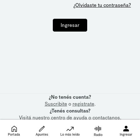
¿Olvidaste tu contraseña?
Ingresar
¿No tenés cuenta?
Suscribite
o
registrate
.
¿Tenés consultas?
Visitá nuestro
centro de ayuda
o
contactanos
.
Portada
Apuntes
Lo más leído
Ingresar
Radio