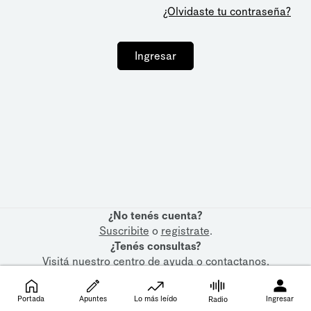
¿Olvidaste tu contraseña?
Ingresar
¿No tenés cuenta?
Suscribite
o
registrate
.
¿Tenés consultas?
Visitá nuestro
centro de ayuda
o
contactanos
.
Portada
Apuntes
Lo más leído
Ingresar
Radio