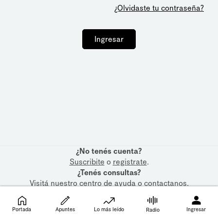
¿Olvidaste tu contraseña?
Ingresar
¿No tenés cuenta?
Suscribite
o
registrate
.
¿Tenés consultas?
Visitá nuestro
centro de ayuda
o
contactanos
.
Portada
Apuntes
Lo más leído
Ingresar
Radio