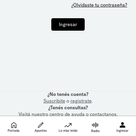
¿Olvidaste tu contraseña?
Ingresar
¿No tenés cuenta?
Suscribite
o
registrate
.
¿Tenés consultas?
Visitá nuestro
centro de ayuda
o
contactanos
.
Portada
Apuntes
Lo más leído
Ingresar
Radio