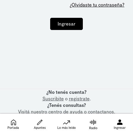
¿Olvidaste tu contraseña?
Ingresar
¿No tenés cuenta?
Suscribite
o
registrate
.
¿Tenés consultas?
Visitá nuestro
centro de ayuda
o
contactanos
.
Portada
Apuntes
Lo más leído
Ingresar
Radio