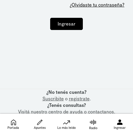
¿Olvidaste tu contraseña?
Ingresar
¿No tenés cuenta?
Suscribite
o
registrate
.
¿Tenés consultas?
Visitá nuestro
centro de ayuda
o
contactanos
.
Portada
Apuntes
Lo más leído
Ingresar
Radio