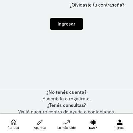
¿Olvidaste tu contraseña?
Ingresar
¿No tenés cuenta?
Suscribite
o
registrate
.
¿Tenés consultas?
Visitá nuestro
centro de ayuda
o
contactanos
.
Portada
Apuntes
Lo más leído
Ingresar
Radio