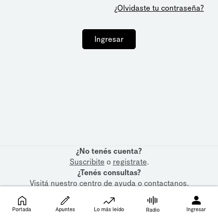
¿Olvidaste tu contraseña?
Ingresar
¿No tenés cuenta?
Suscribite
o
registrate
.
¿Tenés consultas?
Visitá nuestro
centro de ayuda
o
contactanos
.
Portada
Apuntes
Lo más leído
Ingresar
Radio