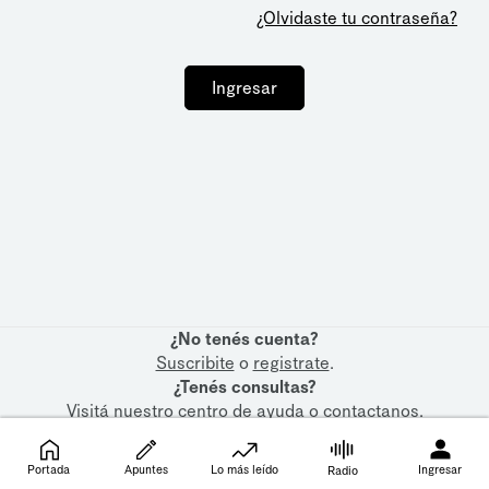
¿Olvidaste tu contraseña?
Ingresar
¿No tenés cuenta?
Suscribite
o
registrate
.
¿Tenés consultas?
Visitá nuestro
centro de ayuda
o
contactanos
.
Portada
Apuntes
Lo más leído
Ingresar
Radio