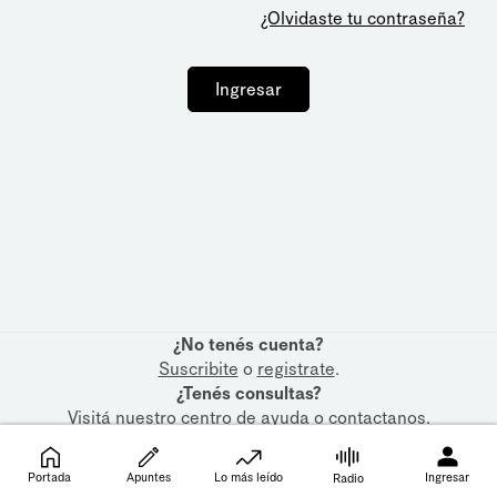
¿Olvidaste tu contraseña?
Ingresar
¿No tenés cuenta?
Suscribite
o
registrate
.
¿Tenés consultas?
Visitá nuestro
centro de ayuda
o
contactanos
.
Portada
Apuntes
Lo más leído
Ingresar
Radio