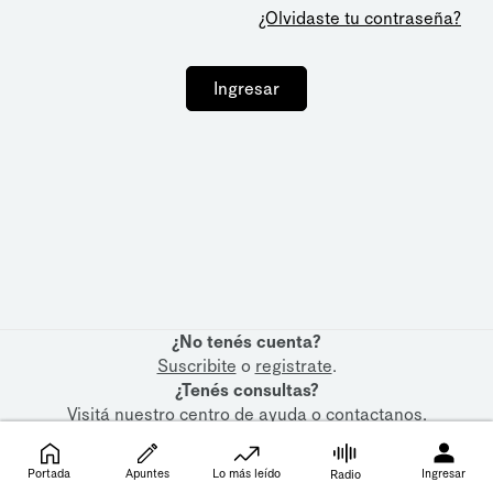
¿Olvidaste tu contraseña?
Ingresar
¿No tenés cuenta?
Suscribite
o
registrate
.
¿Tenés consultas?
Visitá nuestro
centro de ayuda
o
contactanos
.
Portada
Apuntes
Lo más leído
Ingresar
Radio