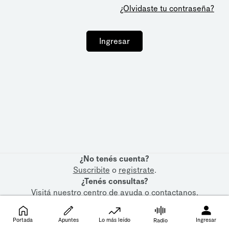
¿Olvidaste tu contraseña?
Ingresar
¿No tenés cuenta?
Suscribite
o
registrate
.
¿Tenés consultas?
Visitá nuestro
centro de ayuda
o
contactanos
.
Portada
Apuntes
Lo más leído
Ingresar
Radio