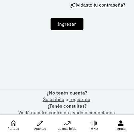
¿Olvidaste tu contraseña?
Ingresar
¿No tenés cuenta?
Suscribite
o
registrate
.
¿Tenés consultas?
Visitá nuestro
centro de ayuda
o
contactanos
.
Portada
Apuntes
Lo más leído
Ingresar
Radio