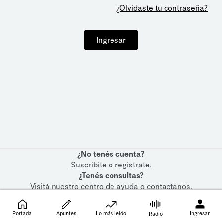
¿Olvidaste tu contraseña?
Ingresar
¿No tenés cuenta?
Suscribite
o
registrate
.
¿Tenés consultas?
Visitá nuestro
centro de ayuda
o
contactanos
.
Portada
Apuntes
Lo más leído
Ingresar
Radio