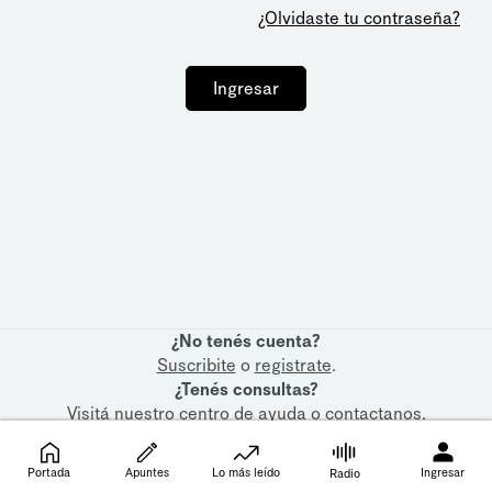
¿Olvidaste tu contraseña?
Ingresar
¿No tenés cuenta?
Suscribite
o
registrate
.
¿Tenés consultas?
Visitá nuestro
centro de ayuda
o
contactanos
.
Portada
Apuntes
Lo más leído
Ingresar
Radio