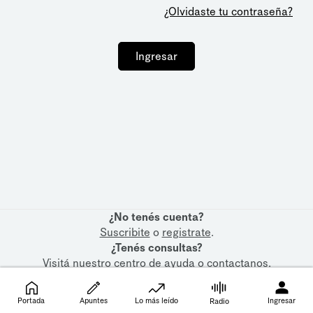
¿Olvidaste tu contraseña?
Ingresar
¿No tenés cuenta?
Suscribite
o
registrate
.
¿Tenés consultas?
Visitá nuestro
centro de ayuda
o
contactanos
.
Portada
Apuntes
Lo más leído
Ingresar
Radio