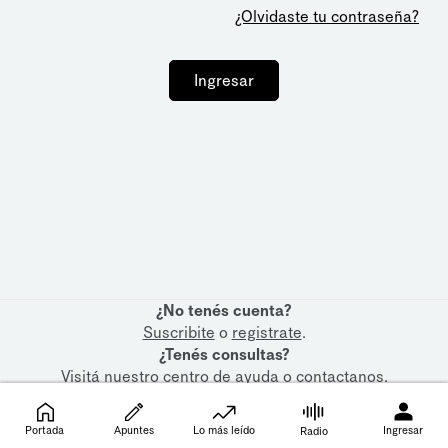
¿Olvidaste tu contraseña?
Ingresar
¿No tenés cuenta?
Suscribite
o
registrate
.
¿Tenés consultas?
Visitá nuestro
centro de ayuda
o
contactanos
.
Portada
Apuntes
Lo más leído
Ingresar
Radio