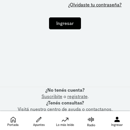
¿Olvidaste tu contraseña?
Ingresar
¿No tenés cuenta?
Suscribite
o
registrate
.
¿Tenés consultas?
Visitá nuestro
centro de ayuda
o
contactanos
.
Portada
Apuntes
Lo más leído
Ingresar
Radio