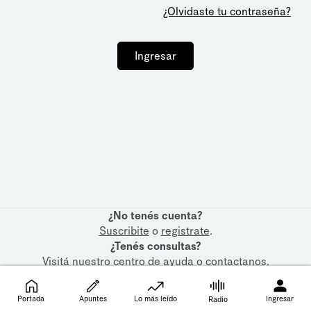
¿Olvidaste tu contraseña?
Ingresar
¿No tenés cuenta?
Suscribite
o
registrate
.
¿Tenés consultas?
Visitá nuestro
centro de ayuda
o
contactanos
.
Portada
Apuntes
Lo más leído
Ingresar
Radio