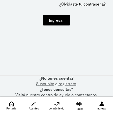
¿Olvidaste tu contraseña?
Ingresar
¿No tenés cuenta?
Suscribite
o
registrate
.
¿Tenés consultas?
Visitá nuestro
centro de ayuda
o
contactanos
.
Portada
Apuntes
Lo más leído
Ingresar
Radio