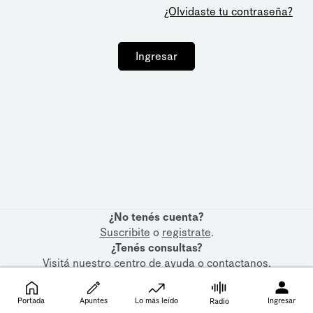
¿Olvidaste tu contraseña?
Ingresar
¿No tenés cuenta?
Suscribite
o
registrate
.
¿Tenés consultas?
Visitá nuestro
centro de ayuda
o
contactanos
.
Portada
Apuntes
Lo más leído
Ingresar
Radio