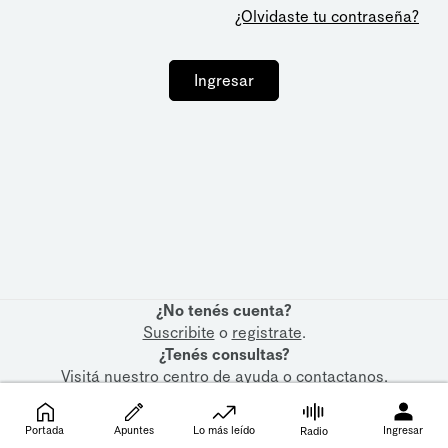
¿Olvidaste tu contraseña?
Ingresar
¿No tenés cuenta?
Suscribite
o
registrate
.
¿Tenés consultas?
Visitá nuestro
centro de ayuda
o
contactanos
.
Portada
Apuntes
Lo más leído
Ingresar
Radio