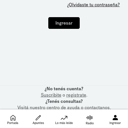
¿Olvidaste tu contraseña?
Ingresar
¿No tenés cuenta?
Suscribite
o
registrate
.
¿Tenés consultas?
Visitá nuestro
centro de ayuda
o
contactanos
.
Portada
Apuntes
Lo más leído
Ingresar
Radio