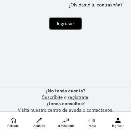
¿Olvidaste tu contraseña?
Ingresar
¿No tenés cuenta?
Suscribite
o
registrate
.
¿Tenés consultas?
Visitá nuestro
centro de ayuda
o
contactanos
.
Portada
Apuntes
Lo más leído
Ingresar
Radio