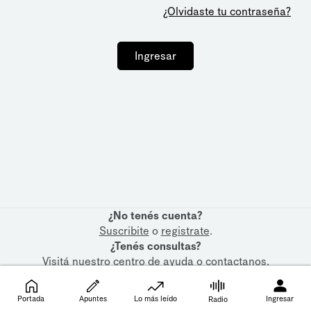
¿Olvidaste tu contraseña?
Ingresar
¿No tenés cuenta?
Suscribite
o
registrate
.
¿Tenés consultas?
Visitá nuestro
centro de ayuda
o
contactanos
.
Portada
Apuntes
Lo más leído
Ingresar
Radio