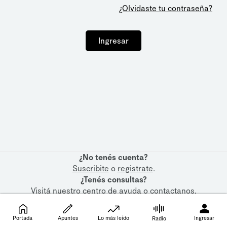
¿Olvidaste tu contraseña?
Ingresar
¿No tenés cuenta?
Suscribite
o
registrate
.
¿Tenés consultas?
Visitá nuestro
centro de ayuda
o
contactanos
.
Portada
Apuntes
Lo más leído
Ingresar
Radio