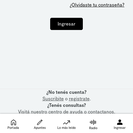
¿Olvidaste tu contraseña?
Ingresar
¿No tenés cuenta?
Suscribite
o
registrate
.
¿Tenés consultas?
Visitá nuestro
centro de ayuda
o
contactanos
.
Portada
Apuntes
Lo más leído
Ingresar
Radio