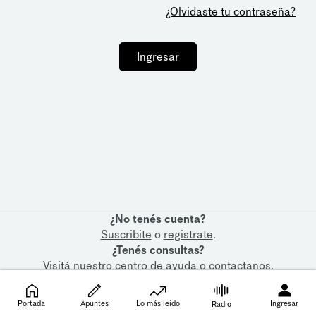
¿Olvidaste tu contraseña?
Ingresar
¿No tenés cuenta?
Suscribite
o
registrate
.
¿Tenés consultas?
Visitá nuestro
centro de ayuda
o
contactanos
.
Portada
Apuntes
Lo más leído
Ingresar
Radio