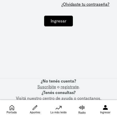
¿Olvidaste tu contraseña?
Ingresar
¿No tenés cuenta?
Suscribite
o
registrate
.
¿Tenés consultas?
Visitá nuestro
centro de ayuda
o
contactanos
.
Portada
Apuntes
Lo más leído
Ingresar
Radio