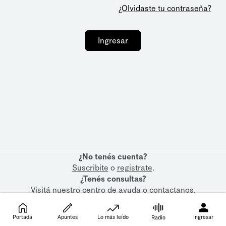
¿Olvidaste tu contraseña?
Ingresar
¿No tenés cuenta?
Suscribite
o
registrate
.
¿Tenés consultas?
Visitá nuestro
centro de ayuda
o
contactanos
.
Portada
Apuntes
Lo más leído
Ingresar
Radio