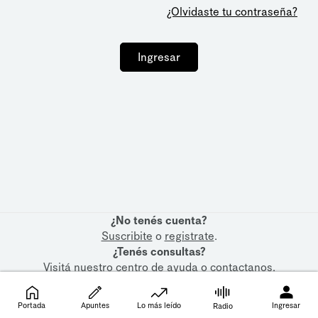
¿Olvidaste tu contraseña?
Ingresar
¿No tenés cuenta?
Suscribite
o
registrate
.
¿Tenés consultas?
Visitá nuestro
centro de ayuda
o
contactanos
.
Portada
Apuntes
Lo más leído
Ingresar
Radio