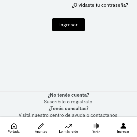
¿Olvidaste tu contraseña?
Ingresar
¿No tenés cuenta?
Suscribite
o
registrate
.
¿Tenés consultas?
Visitá nuestro
centro de ayuda
o
contactanos
.
Portada
Apuntes
Lo más leído
Ingresar
Radio