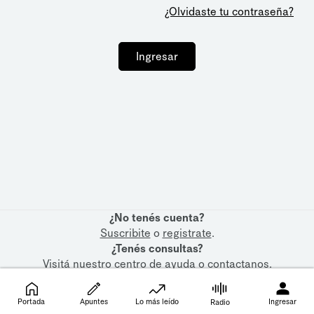
¿Olvidaste tu contraseña?
Ingresar
¿No tenés cuenta?
Suscribite
o
registrate
.
¿Tenés consultas?
Visitá nuestro
centro de ayuda
o
contactanos
.
Portada
Apuntes
Lo más leído
Ingresar
Radio