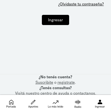
¿Olvidaste tu contraseña?
Ingresar
¿No tenés cuenta?
Suscribite
o
registrate
.
¿Tenés consultas?
Visitá nuestro
centro de ayuda
o
contactanos
.
Portada
Apuntes
Lo más leído
Ingresar
Radio