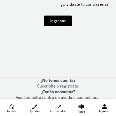
¿Olvidaste tu contraseña?
Ingresar
¿No tenés cuenta?
Suscribite
o
registrate
.
¿Tenés consultas?
Visitá nuestro
centro de ayuda
o
contactanos
.
Portada
Apuntes
Lo más leído
Ingresar
Radio