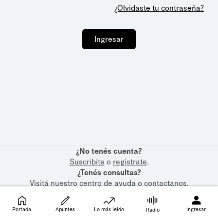
¿Olvidaste tu contraseña?
Ingresar
¿No tenés cuenta?
Suscribite
o
registrate
.
¿Tenés consultas?
Visitá nuestro
centro de ayuda
o
contactanos
.
Portada
Apuntes
Lo más leído
Ingresar
Radio