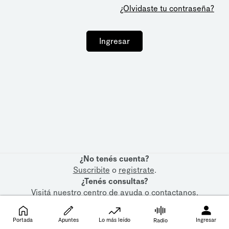
¿Olvidaste tu contraseña?
Ingresar
¿No tenés cuenta?
Suscribite
o
registrate
.
¿Tenés consultas?
Visitá nuestro
centro de ayuda
o
contactanos
.
Portada
Apuntes
Lo más leído
Ingresar
Radio