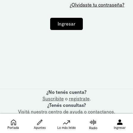
¿Olvidaste tu contraseña?
Ingresar
¿No tenés cuenta?
Suscribite
o
registrate
.
¿Tenés consultas?
Visitá nuestro
centro de ayuda
o
contactanos
.
Portada
Apuntes
Lo más leído
Ingresar
Radio