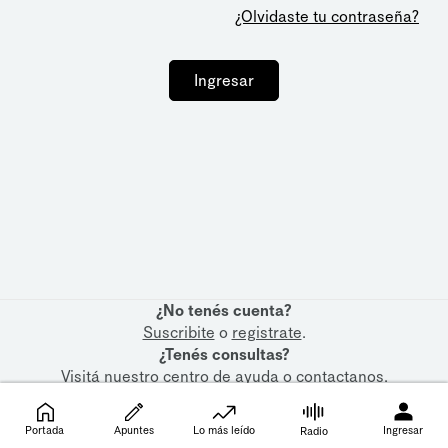
¿Olvidaste tu contraseña?
Ingresar
¿No tenés cuenta?
Suscribite
o
registrate
.
¿Tenés consultas?
Visitá nuestro
centro de ayuda
o
contactanos
.
Portada
Apuntes
Lo más leído
Ingresar
Radio