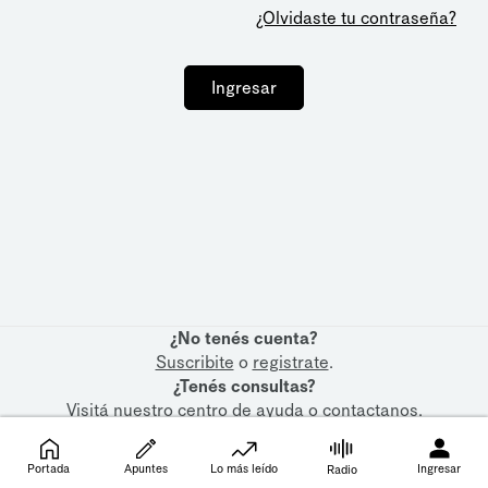
¿Olvidaste tu contraseña?
Ingresar
¿No tenés cuenta?
Suscribite
o
registrate
.
¿Tenés consultas?
Visitá nuestro
centro de ayuda
o
contactanos
.
Portada
Apuntes
Lo más leído
Ingresar
Radio