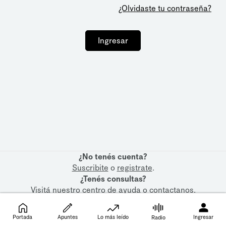
¿Olvidaste tu contraseña?
Ingresar
¿No tenés cuenta?
Suscribite
o
registrate
.
¿Tenés consultas?
Visitá nuestro
centro de ayuda
o
contactanos
.
Portada
Apuntes
Lo más leído
Ingresar
Radio