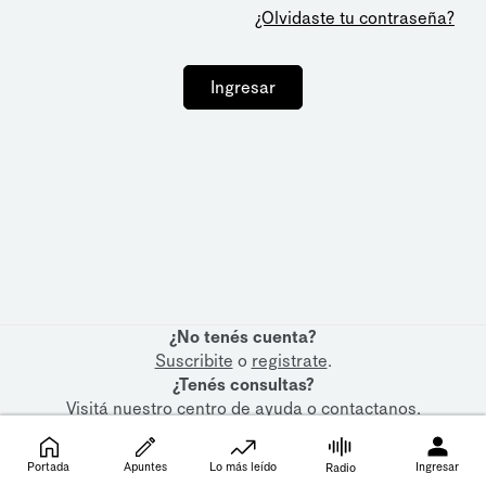
¿Olvidaste tu contraseña?
Ingresar
¿No tenés cuenta?
Suscribite
o
registrate
.
¿Tenés consultas?
Visitá nuestro
centro de ayuda
o
contactanos
.
Portada
Apuntes
Lo más leído
Ingresar
Radio