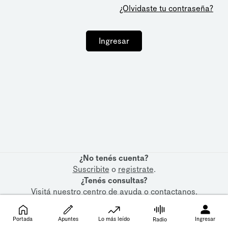
¿Olvidaste tu contraseña?
Ingresar
¿No tenés cuenta?
Suscribite
o
registrate
.
¿Tenés consultas?
Visitá nuestro
centro de ayuda
o
contactanos
.
Portada
Apuntes
Lo más leído
Ingresar
Radio