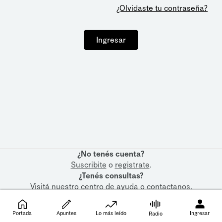
¿Olvidaste tu contraseña?
Ingresar
¿No tenés cuenta?
Suscribite
o
registrate
.
¿Tenés consultas?
Visitá nuestro
centro de ayuda
o
contactanos
.
Portada
Apuntes
Lo más leído
Ingresar
Radio