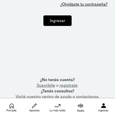
¿Olvidaste tu contraseña?
Ingresar
¿No tenés cuenta?
Suscribite
o
registrate
.
¿Tenés consultas?
Visitá nuestro
centro de ayuda
o
contactanos
.
Portada
Apuntes
Lo más leído
Ingresar
Radio