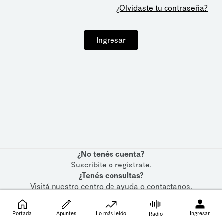
¿Olvidaste tu contraseña?
Ingresar
¿No tenés cuenta?
Suscribite
o
registrate
.
¿Tenés consultas?
Visitá nuestro
centro de ayuda
o
contactanos
.
Portada
Apuntes
Lo más leído
Ingresar
Radio